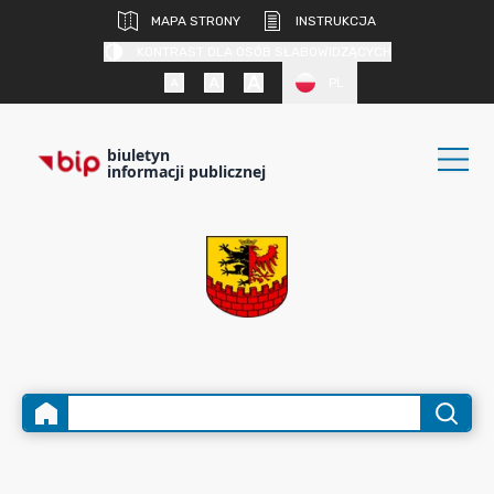
MAPA STRONY
INSTRUKCJA
KONTRAST DLA OSÓB SŁABOWIDZĄCYCH
PL
biuletyn
informacji publicznej