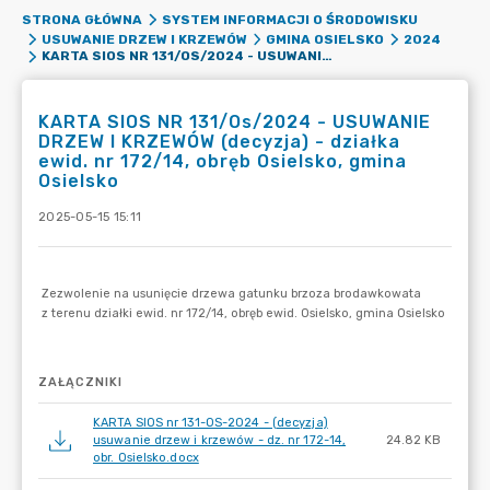
STRONA GŁÓWNA
SYSTEM INFORMACJI O ŚRODOWISKU
USUWANIE DRZEW I KRZEWÓW
GMINA OSIELSKO
2024
KARTA SIOS NR 131/OS/2024 - USUWANIE DRZEW I KRZEWÓW (DECYZJA) - DZIAŁKA EWID. NR 172/14, OBRĘB OSIELSKO, GMINA OSIELSKO
KARTA SIOS NR 131/Os/2024 - USUWANIE
DRZEW I KRZEWÓW (decyzja) - działka
ewid. nr 172/14, obręb Osielsko, gmina
Osielsko
2025-05-15 15:11
ZAŁĄCZNIKI
KARTA SIOS nr 131-OS-2024 - (decyzja)
usuwanie drzew i krzewów - dz. nr 172-14,
24.82 KB
obr. Osielsko.docx