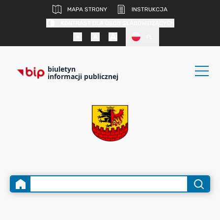
MAPA STRONY
INSTRUKCJA
KONTRAST DLA OSÓB SŁABOWIDZĄCYCH
PL
biuletyn
informacji publicznej