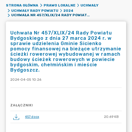
STRONA GŁÓWNA
PRAWO LOKALNE
UCHWAŁY
UCHWAŁY RADY POWIATU
2024
UCHWAŁA NR 457/XLIX/24 RADY POWIATU BYDGOSKIEGO Z DNIA 27 MARCA 2024 R. W SPRAWIE UDZIELENIA GMINIE SICIENKO POMOCY FINANSOWEJ NA BIEŻĄCE UTRZYMANIE ŚCIEŻKI ROWEROWEJ WYBUDOWANEJ W RAMACH BUDOWY ŚCIEŻEK ROWEROWYCH W POWIECIE BYDGOSKIM, CHEŁMIŃSKIM I MIEŚCIE BYDGOSZCZ.
Uchwała Nr 457/XLIX/24 Rady Powiatu
Bydgoskiego z dnia 27 marca 2024 r. w
sprawie udzielenia Gminie Sicienko
pomocy finansowej na bieżące utrzymanie
ścieżki rowerowej wybudowanej w ramach
budowy ścieżek rowerowych w powiecie
bydgoskim, chełmińskim i mieście
Bydgoszcz.
2024-04-05 10:26
ZAŁĄCZNIKI
457.docx
20.69 KB