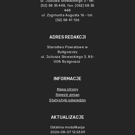
ul. Juliusza Słowackiego 3 - tel.
(52) 58 35 448, fax. (052) 58 35
448
ul. Zygmunta Augusta 16 - tel.
(52) 58 41 126
ADRES REDAKCJI
Starostwo Powiatowe w
Bydgoszczy
ul. Juliusza Słowackiego 3, 85-
008 Bydgoszcz
INFORMACJE
Mapa strony
Rejestr zmian
Statystyki odwiedzin
AKTUALIZACJE
Ostatnia modyfikacja
2026-08-07 12:53:59