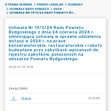
STRONA GŁÓWNA
PRAWO LOKALNE
UCHWAŁY
UCHWAŁY RADY POWIATU
2024
UCHWAŁA NR 19/II/24 RADY POWIATU BYDGOSKIEGO Z DNIA 24 CZERWCA 2024 R. ZMIENIAJĄCA UCHWAŁĘ W SPRAWIE UDZIELENIA DOTACJI W 2024 R. NA PRACE KONSERWATORSKIE, RESTAURATORSKIE I ROBOTY BUDOWLANE PRZY ZABYTKACH WPISANYCH DO REJESTRU ZABYTKÓW, POŁOŻONYCH NA OBSZARZE POWIATU BYDGOSKIEGO.
Uchwała Nr 19/II/24 Rady Powiatu
Bydgoskiego z dnia 24 czerwca 2024 r.
zmieniająca uchwałę w sprawie udzielenia
dotacji w 2024 r. na prace
konserwatorskie, restauratorskie i roboty
budowlane przy zabytkach wpisanych do
rejestru zabytków, położonych na
obszarze Powiatu Bydgoskiego.
2024-07-16 13:59
ZAŁĄCZNIKI
19.docx
27.26 KB