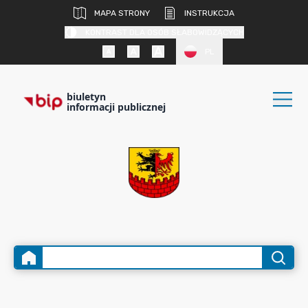
MAPA STRONY
INSTRUKCJA
KONTRAST DLA OSÓB SŁABOWIDZĄCYCH
PL
biuletyn
informacji publicznej