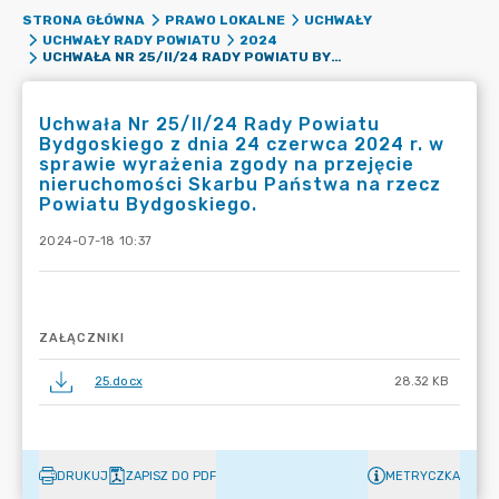
STRONA GŁÓWNA
PRAWO LOKALNE
UCHWAŁY
UCHWAŁY RADY POWIATU
2024
UCHWAŁA NR 25/II/24 RADY POWIATU BYDGOSKIEGO Z DNIA 24 CZERWCA 2024 R. W SPRAWIE WYRAŻENIA ZGODY NA PRZEJĘCIE NIERUCHOMOŚCI SKARBU PAŃSTWA NA RZECZ POWIATU BYDGOSKIEGO.
Uchwała Nr 25/II/24 Rady Powiatu
Bydgoskiego z dnia 24 czerwca 2024 r. w
sprawie wyrażenia zgody na przejęcie
nieruchomości Skarbu Państwa na rzecz
Powiatu Bydgoskiego.
2024-07-18 10:37
ZAŁĄCZNIKI
25.docx
28.32 KB
DRUKUJ
ZAPISZ DO PDF
METRYCZKA