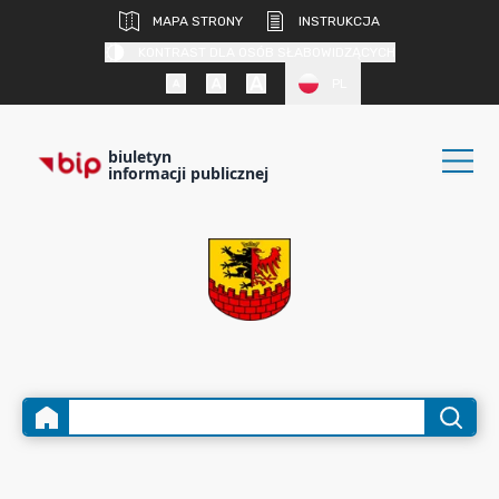
MAPA STRONY
INSTRUKCJA
KONTRAST DLA OSÓB SŁABOWIDZĄCYCH
PL
biuletyn
informacji publicznej