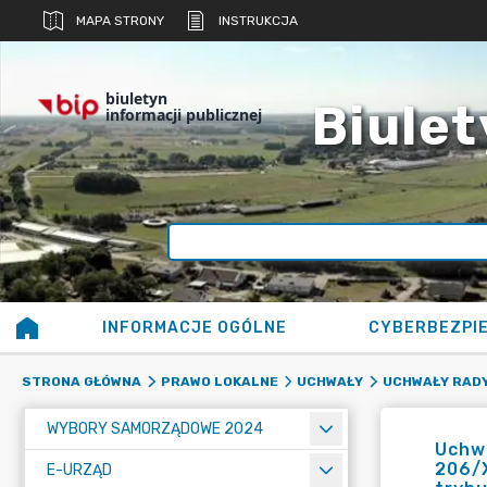
MAPA STRONY
INSTRUKCJA
biuletyn
Biulet
informacji publicznej
INFORMACJE OGÓLNE
CYBERBEZPI
STRONA GŁÓWNA
PRAWO LOKALNE
UCHWAŁY
UCHWAŁY RADY
WYBORY SAMORZĄDOWE 2024
Uchwa
206/X
E-URZĄD