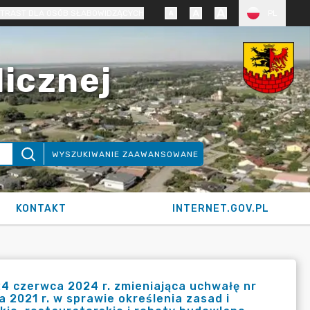
TRAST DLA OSÓB SŁABOWIDZĄCYCH
PL
licznej
WYSZUKIWANIE ZAAWANSOWANE
KONTAKT
INTERNET.GOV.PL
4 czerwca 2024 r. zmieniająca uchwałę nr
2021 r. w sprawie określenia zasad i