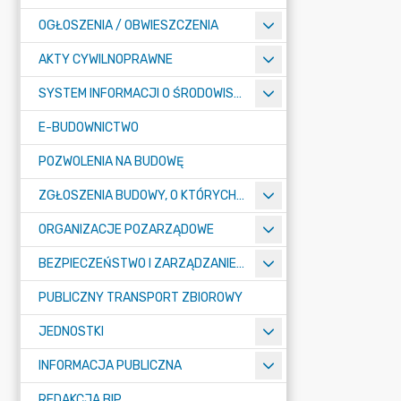
OGŁOSZENIA / OBWIESZCZENIA
AKTY CYWILNOPRAWNE
SYSTEM INFORMACJI O ŚRODOWISKU
E-BUDOWNICTWO
POZWOLENIA NA BUDOWĘ
ZGŁOSZENIA BUDOWY, O KTÓRYCH MOWA W ART. 29 UST. 1 PKT 1A, 2B I 19A USTAWY PRAWO BUDOWLANE
ORGANIZACJE POZARZĄDOWE
BEZPIECZEŃSTWO I ZARZĄDZANIE KRYZYSOWE
PUBLICZNY TRANSPORT ZBIOROWY
JEDNOSTKI
INFORMACJA PUBLICZNA
REDAKCJA BIP