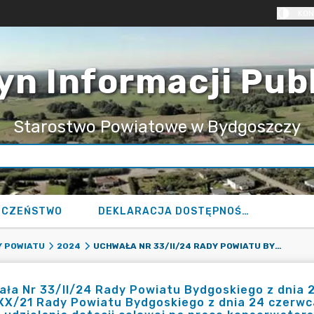
KON
yn Informacji Pub
Starostwo Powiatowe w Bydgoszczy
ECZEŃSTWO
DEKLARACJA DOSTĘPNOŚCI
UCHWAŁA NR 33/II/24 RADY POWIATU BYDGOSKIEGO Z DNIA 24 CZERWCA 2024 R. ZMIENIAJĄCA UCHWAŁĘ NR 206/XX/21 RADY POWIATU BYDGOSKIEGO Z DNIA 24 CZERWCA 2021 R. W SPRAWIE OKREŚLENIA ZASAD I TRYBU UDZIELANIA DOTACJI CELOWEJ NA PRACE KONSERWATORSKIE, RESTAURATORSKIE I ROBOTY BUDOWLANE PRZY ZABYTKACH WPISANYCH DO REJESTRU ZABYTKÓW, POŁOŻONYCH NA OBSZARZE POWIATU BYDGOSKIEGO.
 POWIATU
2024
ła Nr 33/II/24 Rady Powiatu Bydgoskiego z dnia 2
X/21 Rady Powiatu Bydgoskiego z dnia 24 czerwca 