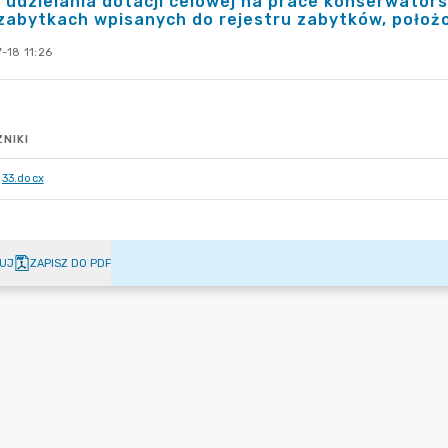
 udzielania dotacji celowej na prace konserwators
zabytkach wpisanych do rejestru zabytków, położ
-18 11:26
NIKI
33.docx
UJ
ZAPISZ DO PDF