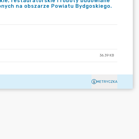
kie, restauratorskie i roboty budowlane
onych na obszarze Powiatu Bydgoskiego.
36.39 KB
METRYCZKA