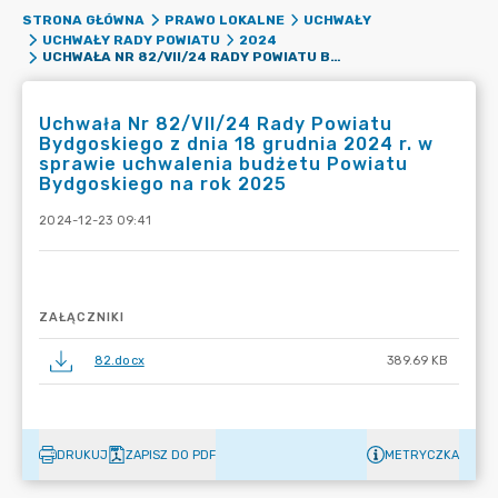
STRONA GŁÓWNA
PRAWO LOKALNE
UCHWAŁY
UCHWAŁY RADY POWIATU
2024
UCHWAŁA NR 82/VII/24 RADY POWIATU BYDGOSKIEGO Z DNIA 18 GRUDNIA 2024 R. W SPRAWIE UCHWALENIA BUDŻETU POWIATU BYDGOSKIEGO NA ROK 2025
Uchwała Nr 82/VII/24 Rady Powiatu
Bydgoskiego z dnia 18 grudnia 2024 r. w
sprawie uchwalenia budżetu Powiatu
Bydgoskiego na rok 2025
2024-12-23 09:41
ZAŁĄCZNIKI
82.docx
389.69 KB
DRUKUJ
ZAPISZ DO PDF
METRYCZKA