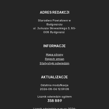
ADRES REDAKCJI
Starostwo Powiatowe w
Bydgoszczy
ul. Juliusza Słowackiego 3, 85-
008 Bydgoszcz
INFORMACJE
Mapa strony
Rejestr zmian
Statystyki odwiedzin
AKTUALIZACJE
Ostatnia modyfikacja
2026-08-06 12:59:08
Licznik odwiedzin ogółem
358 889
Licznik odwiedzin w m-cu 2026-