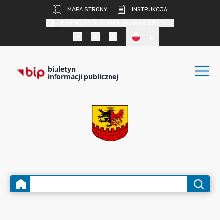
MAPA STRONY
INSTRUKCJA
KONTRAST DLA OSÓB SŁABOWIDZĄCYCH
PL
biuletyn
informacji publicznej