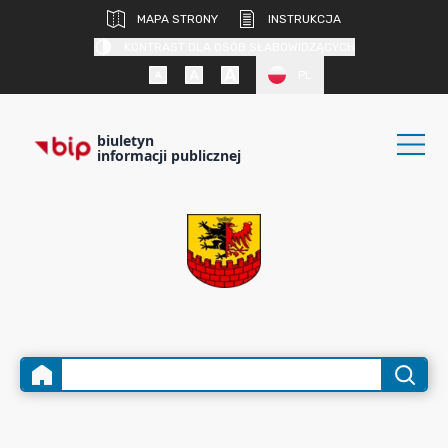
MAPA STRONY
INSTRUKCJA
KONTRAST DLA OSÓB SŁABOWIDZĄCYCH
PL
biuletyn
informacji publicznej