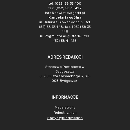
tel. (052) 58 35 400
fax. (052) 58 35 422
info@powiat.bydgoski.pl
Kancelaria ogólna
ul. Juliusza Słowackiego 3 - tel.
(52) 58 35 448, fax. (052) 58 35
448
ul. Zygmunta Augusta 16 - tel.
(52) 58 41 126
ADRES REDAKCJI
Starostwo Powiatowe w
Bydgoszczy
ul. Juliusza Słowackiego 3, 85-
008 Bydgoszcz
INFORMACJE
Mapa strony
Rejestr zmian
Statystyki odwiedzin