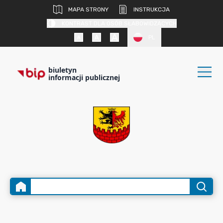
MAPA STRONY
INSTRUKCJA
KONTRAST DLA OSÓB SŁABOWIDZĄCYCH
PL
biuletyn
informacji publicznej