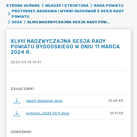
STRONA GŁÓWNA
WŁADZE I STRUKTURA
RADA POWIATU
PROTOKOŁY, NAGRANIA I WYNIKI GŁOSOWAŃ Z SESJI RADY
POWIATU
XLVIII NADZWYCZAJNA SESJA RADY POWIATU BYDGOSKIEGO W DNIU 11 MARCA 2024 R.
2024
XLVIII NADZWYCZAJNA SESJA RADY
POWIATU BYDGOSKIEGO W DNIU 11 MARCA
2024 R.
2024-03-14 14:41
ZAŁĄCZNIKI
raport glosowan.docx
25.68 KB
protokol_2024.03.11.docx
39.31 KB
ODNOŚNIKI