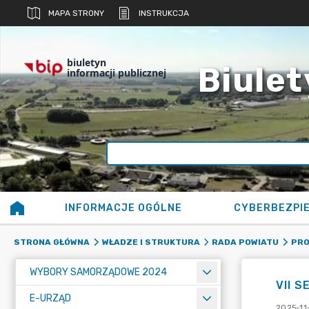
MAPA STRONY
INSTRUKCJA
biuletyn
Biulet
informacji publicznej
INFORMACJE OGÓLNE
CYBERBEZPI
STRONA GŁÓWNA
WŁADZE I STRUKTURA
RADA POWIATU
PRO
WYBORY SAMORZĄDOWE 2024
VII 
E-URZĄD
2025-11-