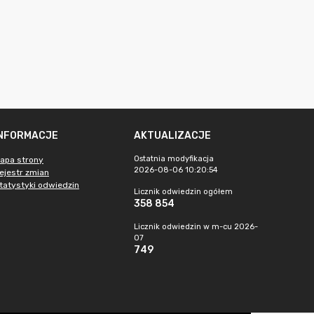
INFORMACJE
AKTUALIZACJE
Ostatnia modyfikacja
apa strony
2026-08-06 10:20:54
ejestr zmian
tatystyki odwiedzin
Licznik odwiedzin ogółem
358 854
Licznik odwiedzin w m-cu 2026-
07
749