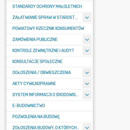
STANDARDY OCHRONY MAŁOLETNICH
ZAŁATWIANIE SPRAW W STAROSTWIE
POWIATOWY RZECZNIK KONSUMENTÓW
ZAMÓWIENIA PUBLICZNE
KONTROLE ZEWNĘTRZNE I AUDYT
KONSULTACJE SPOŁECZNE
OGŁOSZENIA / OBWIESZCZENIA
AKTY CYWILNOPRAWNE
SYSTEM INFORMACJI O ŚRODOWISKU
E-BUDOWNICTWO
POZWOLENIA NA BUDOWĘ
ZGŁOSZENIA BUDOWY, O KTÓRYCH MOWA W ART. 29 UST. 1 PKT 1A, 2B I 19A USTAWY PRAWO BUDOWLANE