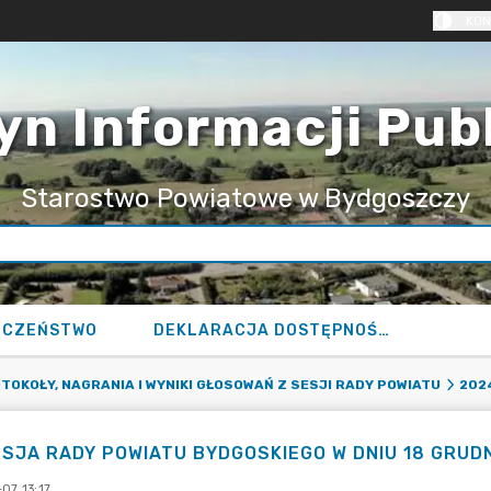
KON
yn Informacji Pub
Starostwo Powiatowe w Bydgoszczy
ECZEŃSTWO
DEKLARACJA DOSTĘPNOŚCI
TOKOŁY, NAGRANIA I WYNIKI GŁOSOWAŃ Z SESJI RADY POWIATU
202
SESJA RADY POWIATU BYDGOSKIEGO W DNIU 18 GRUDN
07 13:17