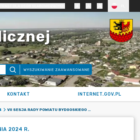
TRAST DLA OSÓB SŁABOWIDZĄCYCH
PL
licznej
WYSZUKIWANIE ZAAWANSOWANE
KONTAKT
INTERNET.GOV.PL
VII SESJA RADY POWIATU BYDGOSKIEGO W DNIU 18 GRUDNIA 2024 R.
4
IA 2024 R.