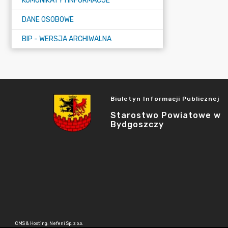
KOMUNIKATY I INFORMACJE
DANE OSOBOWE
BIP - WERSJA ARCHIWALNA
Biuletyn Informacji Publicznej
Starostwo Powiatowe w
Bydgoszczy
CMS & Hosting: Nefeni Sp. z o.o.