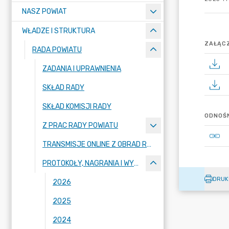
NASZ POWIAT
WŁADZE I STRUKTURA
ZAŁĄCZ
RADA POWIATU
ZADANIA I UPRAWNIENIA
SKŁAD RADY
SKŁAD KOMISJI RADY
ODNOŚN
Z PRAC RADY POWIATU
TRANSMISJE ONLINE Z OBRAD RADY POWIATU BYDGOSKIEGO
PROTOKOŁY, NAGRANIA I WYNIKI GŁOSOWAŃ Z SESJI RADY POWIATU
DRUK
2026
2025
2024