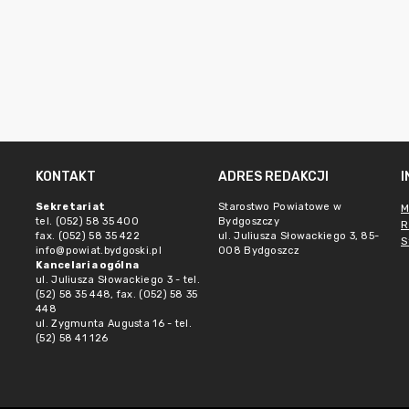
KONTAKT
ADRES REDAKCJI
Sekretariat
Starostwo Powiatowe w
M
tel. (052) 58 35 400
Bydgoszczy
R
fax. (052) 58 35 422
ul. Juliusza Słowackiego 3, 85-
S
info@powiat.bydgoski.pl
008 Bydgoszcz
Kancelaria ogólna
ul. Juliusza Słowackiego 3 - tel.
(52) 58 35 448, fax. (052) 58 35
448
ul. Zygmunta Augusta 16 - tel.
(52) 58 41 126