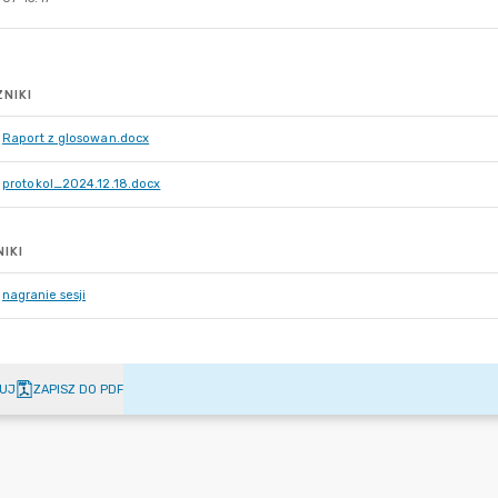
NIKI
Raport z glosowan.docx
protokol_2024.12.18.docx
IKI
nagranie sesji
UJ
ZAPISZ DO PDF