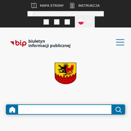
MAPA STRONY
INSTRUKCJA
KONTRAST DLA OSÓB SŁABOWIDZĄCYCH
PL
biuletyn
informacji publicznej