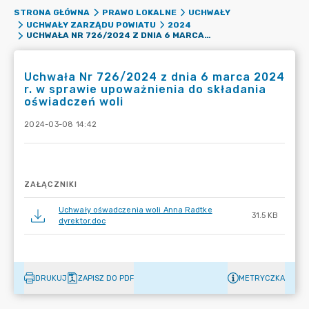
STRONA GŁÓWNA
PRAWO LOKALNE
UCHWAŁY
UCHWAŁY ZARZĄDU POWIATU
2024
UCHWAŁA NR 726/2024 Z DNIA 6 MARCA 2024 R. W SPRAWIE UPOWAŻNIENIA DO SKŁADANIA OŚWIADCZEŃ WOLI
Uchwała Nr 726/2024 z dnia 6 marca 2024
r. w sprawie upoważnienia do składania
oświadczeń woli
2024-03-08 14:42
ZAŁĄCZNIKI
Uchwały ośwadczenia woli Anna Radtke
31.5 KB
dyrektor.doc
DRUKUJ
ZAPISZ DO PDF
METRYCZKA