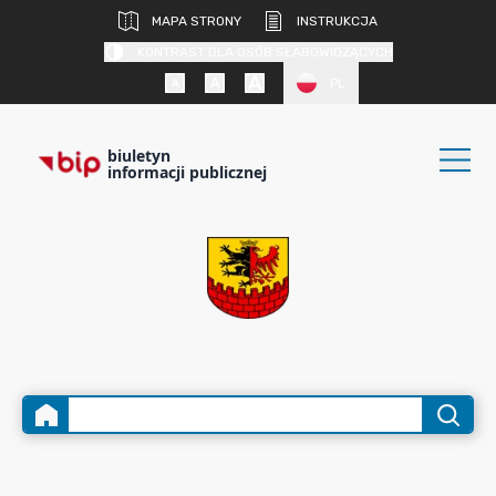
MAPA STRONY
INSTRUKCJA
KONTRAST DLA OSÓB SŁABOWIDZĄCYCH
PL
biuletyn
informacji publicznej