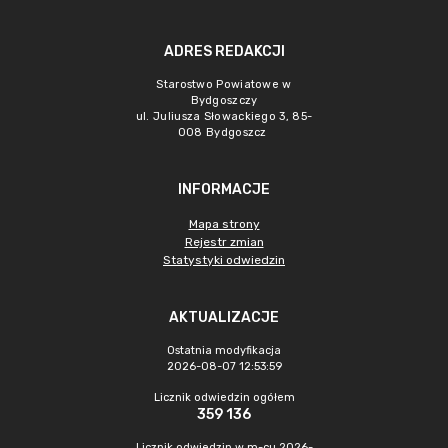
ADRES REDAKCJI
Starostwo Powiatowe w
Bydgoszczy
ul. Juliusza Słowackiego 3, 85-
008 Bydgoszcz
INFORMACJE
Mapa strony
Rejestr zmian
Statystyki odwiedzin
AKTUALIZACJE
Ostatnia modyfikacja
2026-08-07 12:53:59
Licznik odwiedzin ogółem
359 136
Licznik odwiedzin w m-cu 2026-