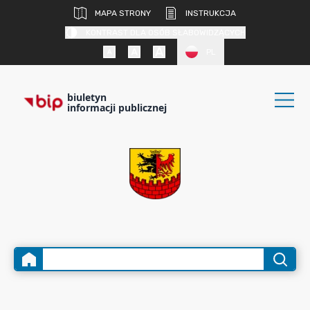
MAPA STRONY
INSTRUKCJA
KONTRAST DLA OSÓB SŁABOWIDZĄCYCH
PL
biuletyn
informacji publicznej