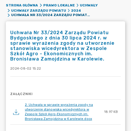
STRONA GŁÓWNA
PRAWO LOKALNE
UCHWAŁY
UCHWAŁY ZARZĄDU POWIATU
2024
UCHWAŁA NR 33/2024 ZARZĄDU POWIATU BYDGOSKIEGO Z DNIA 30 LIPCA 2024 R. W SPRAWIE WYRAŻENIA ZGODY NA UTWORZENIE STANOWISKA WICEDYREKTORA W ZESPOLE SZKÓŁ AGRO - EKONOMICZNYCH IM. BRONISŁAWA ZAMOJDZINA W KAROLEWIE.
Uchwała Nr 33/2024 Zarządu Powiatu
Bydgoskiego z dnia 30 lipca 2024 r. w
sprawie wyrażenia zgody na utworzenie
stanowiska wicedyrektora w Zespole
Szkół Agro - Ekonomicznych im.
Bronisława Zamojdzina w Karolewie.
2024-08-02 15:22
ZAŁĄCZNIKI
2. Uchwała w sprawie wyrażenia zgody na
utworzenie stanowiska wicedyrektora w
18.97 KB
Zespole Szkół Agro-Ekonomicznych im.
Bronisława Zamojdzina w Karolewie.docx