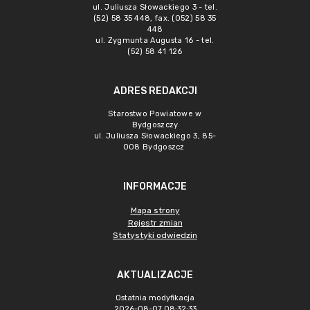
ul. Juliusza Słowackiego 3 - tel.
(52) 58 35 448, fax. (052) 58 35
448
ul. Zygmunta Augusta 16 - tel.
(52) 58 41 126
ADRES REDAKCJI
Starostwo Powiatowe w
Bydgoszczy
ul. Juliusza Słowackiego 3, 85-
008 Bydgoszcz
INFORMACJE
Mapa strony
Rejestr zmian
Statystyki odwiedzin
AKTUALIZACJE
Ostatnia modyfikacja
2026-08-07 08:32:33