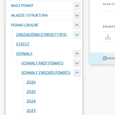
2024-09
NASZ POWIAT
WŁADZE I STRUKTURA
PRAWO LOKALNE
ZAŁĄCZ
ZARZĄDZENIA STAROSTY BYDGOSKIEGO
STATUT
UCHWAŁY
DRUK
UCHWAŁY RADY POWIATU
UCHWAŁY ZARZĄDU POWIATU
2026
2025
2024
2023