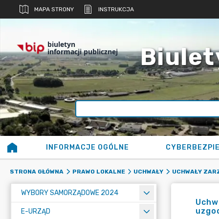
MAPA STRONY
INSTRUKCJA
biuletyn
Biulet
informacji publicznej
INFORMACJE OGÓLNE
CYBERBEZPI
STRONA GŁÓWNA
PRAWO LOKALNE
UCHWAŁY
UCHWAŁY ZAR
WYBORY SAMORZĄDOWE 2024
Uchwa
uzgo
E-URZĄD