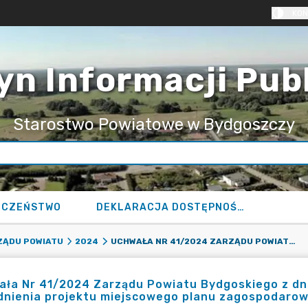
KON
yn Informacji Pub
Starostwo Powiatowe w Bydgoszczy
ECZEŃSTWO
DEKLARACJA DOSTĘPNOŚCI
UCHWAŁA NR 41/2024 ZARZĄDU POWIATU BYDGOSKIEGO Z DNIA 28 SIERPNIA 2024 R. W SPRAWIE UZGODNIENIA PROJEKTU MIEJSCOWEGO PLANU ZAGOSPODAROWANIA PRZESTRZENNEGO.
ZĄDU POWIATU
2024
ła Nr 41/2024 Zarządu Powiatu Bydgoskiego z dni
dnienia projektu miejscowego planu zagospodarow