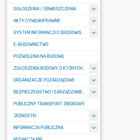
OGŁOSZENIA / OBWIESZCZENIA
AKTY CYWILNOPRAWNE
SYSTEM INFORMACJI O ŚRODOWISKU
E-BUDOWNICTWO
POZWOLENIA NA BUDOWĘ
ZGŁOSZENIA BUDOWY, O KTÓRYCH MOWA W ART. 29 UST. 1 PKT 1A, 2B I 19A USTAWY PRAWO BUDOWLANE
ORGANIZACJE POZARZĄDOWE
BEZPIECZEŃSTWO I ZARZĄDZANIE KRYZYSOWE
PUBLICZNY TRANSPORT ZBIOROWY
JEDNOSTKI
INFORMACJA PUBLICZNA
REDAKCJA BIP