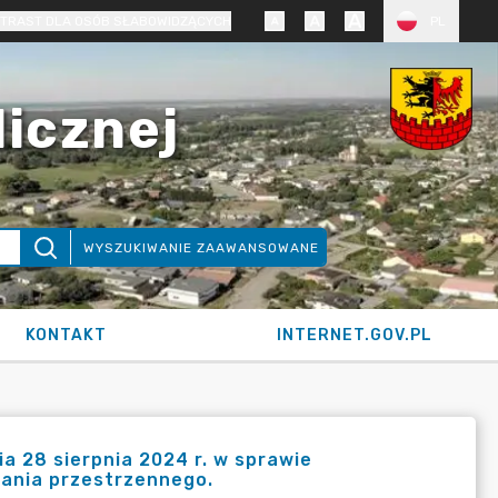
TRAST DLA OSÓB SŁABOWIDZĄCYCH
PL
licznej
WYSZUKIWANIE ZAAWANSOWANE
KONTAKT
INTERNET.GOV.PL
a 28 sierpnia 2024 r. w sprawie
ania przestrzennego.