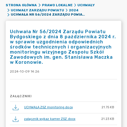
STRONA GŁÓWNA
PRAWO LOKALNE
UCHWAŁY
UCHWAŁY ZARZĄDU POWIATU
2024
UCHWAŁA NR 56/2024 ZARZĄDU POWIATU BYDGOSKIEGO Z DNIA 8 PAŹDZIERNIKA 2024 R. W SPRAWIE UZGODNIENIA ODPOWIEDNICH ŚRODKÓW TECHNICZNYCH I ORGANIZACYJNYCH MONITORINGU WIZYJNEGO ZESPOŁU SZKÓŁ ZAWODOWYCH IM. GEN. STANISŁAWA MACZKA W KORONOWIE.
Uchwała Nr 56/2024 Zarządu Powiatu
Bydgoskiego z dnia 8 października 2024 r.
w sprawie uzgodnienia odpowiednich
środków technicznych i organizacyjnych
monitoringu wizyjnego Zespołu Szkół
Zawodowych im. gen. Stanisława Maczka
w Koronowie.
2024-10-09 14:26
ZAŁĄCZNIKI
UCHWAŁA ZSZ monitoring.docx
21.75 KB
załącznik wykaz kamer ZSZ.docx
21.23 KB