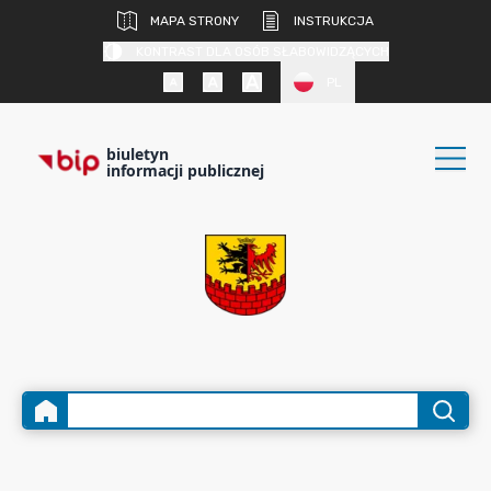
MAPA STRONY
INSTRUKCJA
KONTRAST DLA OSÓB SŁABOWIDZĄCYCH
PL
biuletyn
informacji publicznej