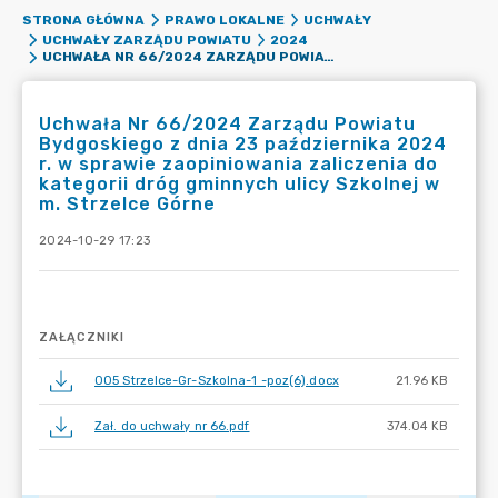
STRONA GŁÓWNA
PRAWO LOKALNE
UCHWAŁY
UCHWAŁY ZARZĄDU POWIATU
2024
UCHWAŁA NR 66/2024 ZARZĄDU POWIATU BYDGOSKIEGO Z DNIA 23 PAŹDZIERNIKA 2024 R. W SPRAWIE ZAOPINIOWANIA ZALICZENIA DO KATEGORII DRÓG GMINNYCH ULICY SZKOLNEJ W M. STRZELCE GÓRNE
Uchwała Nr 66/2024 Zarządu Powiatu
Bydgoskiego z dnia 23 października 2024
r. w sprawie zaopiniowania zaliczenia do
kategorii dróg gminnych ulicy Szkolnej w
m. Strzelce Górne
2024-10-29 17:23
ZAŁĄCZNIKI
005 Strzelce-Gr-Szkolna-1 -poz(6).docx
21.96 KB
Zał. do uchwały nr 66.pdf
374.04 KB