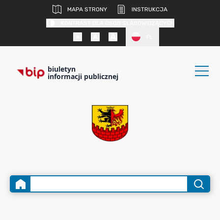
MAPA STRONY
INSTRUKCJA
KONTRAST DLA OSÓB SŁABOWIDZĄCYCH
PL
biuletyn
informacji publicznej