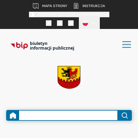
MAPA STRONY
INSTRUKCJA
KONTRAST DLA OSÓB SŁABOWIDZĄCYCH
PL
biuletyn
informacji publicznej