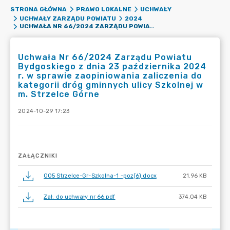
STRONA GŁÓWNA
PRAWO LOKALNE
UCHWAŁY
UCHWAŁY ZARZĄDU POWIATU
2024
UCHWAŁA NR 66/2024 ZARZĄDU POWIATU BYDGOSKIEGO Z DNIA 23 PAŹDZIERNIKA 2024 R. W SPRAWIE ZAOPINIOWANIA ZALICZENIA DO KATEGORII DRÓG GMINNYCH ULICY SZKOLNEJ W M. STRZELCE GÓRNE
Uchwała Nr 66/2024 Zarządu Powiatu
Bydgoskiego z dnia 23 października 2024
r. w sprawie zaopiniowania zaliczenia do
kategorii dróg gminnych ulicy Szkolnej w
m. Strzelce Górne
2024-10-29 17:23
ZAŁĄCZNIKI
005 Strzelce-Gr-Szkolna-1 -poz(6).docx
21.96 KB
Zał. do uchwały nr 66.pdf
374.04 KB