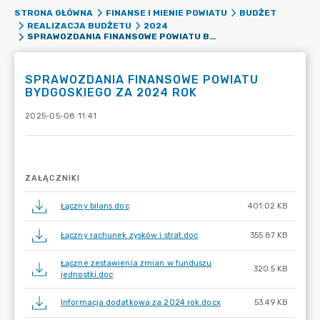
STRONA GŁÓWNA
FINANSE I MIENIE POWIATU
BUDŻET
REALIZACJA BUDŻETU
2024
SPRAWOZDANIA FINANSOWE POWIATU BYDGOSKIEGO ZA 2024 ROK
SPRAWOZDANIA FINANSOWE POWIATU
BYDGOSKIEGO ZA 2024 ROK
2025-05-08 11:41
ZAŁĄCZNIKI
Łączny bilans.doc
401.02 KB
Łączny rachunek zysków i strat.doc
355.87 KB
Łączne zestawienia zmian w funduszu
320.5 KB
jednostki.doc
Informacja dodatkowa za 2024 rok.docx
53.49 KB