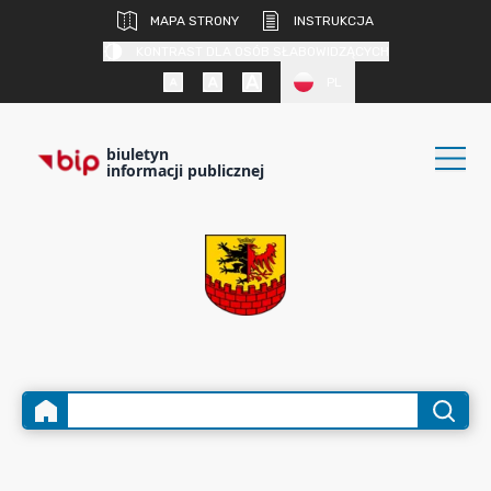
MAPA STRONY
INSTRUKCJA
KONTRAST DLA OSÓB SŁABOWIDZĄCYCH
PL
biuletyn
informacji publicznej