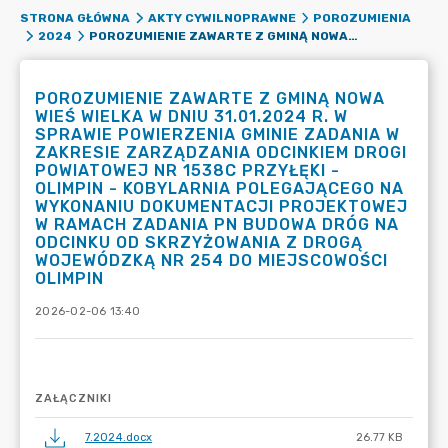
STRONA GŁÓWNA
AKTY CYWILNOPRAWNE
POROZUMIENIA
POROZUMIENIE ZAWARTE Z GMINĄ NOWA WIEŚ WIELKA W DNIU 31.01.2024 R. W SPRAWIE POWIERZENIA GMINIE ZADANIA W ZAKRESIE ZARZĄDZANIA ODCINKIEM DROGI POWIATOWEJ NR 1538C PRZYŁĘKI - OLIMPIN - KOBYLARNIA POLEGAJĄCEGO NA WYKONANIU DOKUMENTACJI PROJEKTOWEJ W RAMACH ZADANIA PN BUDOWA DRÓG NA ODCINKU OD SKRZYŻOWANIA Z DROGĄ WOJEWÓDZKĄ NR 254 DO MIEJSCOWOŚCI OLIMPIN
2024
POROZUMIENIE ZAWARTE Z GMINĄ NOWA
WIEŚ WIELKA W DNIU 31.01.2024 R. W
SPRAWIE POWIERZENIA GMINIE ZADANIA W
ZAKRESIE ZARZĄDZANIA ODCINKIEM DROGI
POWIATOWEJ NR 1538C PRZYŁĘKI -
OLIMPIN - KOBYLARNIA POLEGAJĄCEGO NA
WYKONANIU DOKUMENTACJI PROJEKTOWEJ
W RAMACH ZADANIA PN BUDOWA DRÓG NA
ODCINKU OD SKRZYŻOWANIA Z DROGĄ
WOJEWÓDZKĄ NR 254 DO MIEJSCOWOŚCI
OLIMPIN
2026-02-06 13:40
ZAŁĄCZNIKI
7.2024.docx
26.77 KB