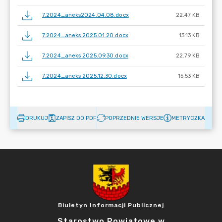
7.2024_aneks2024.04.08.docx
22.47 KB
7.2024_aneks 2025.01.20.docx
13.13 KB
7.2024_aneks 2025.09.30.docx
22.79 KB
7.2024_aneks 2025.12.30.docx
15.53 KB
DRUKUJ
ZAPISZ DO PDF
POPRZEDNIE WERSJE
METRYCZKA
Biuletyn Informacji Publicznej
Starostwo Powiatowe w