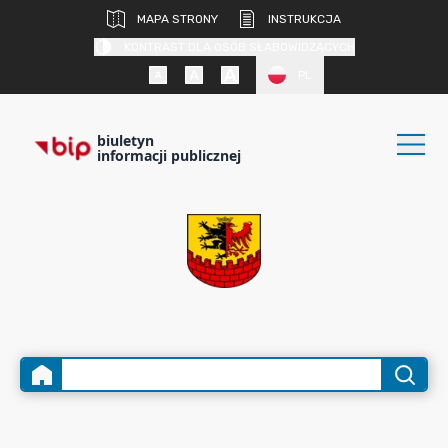
MAPA STRONY
INSTRUKCJA
KONTRAST DLA OSÓB SŁABOWIDZĄCYCH
PL
biuletyn
informacji publicznej