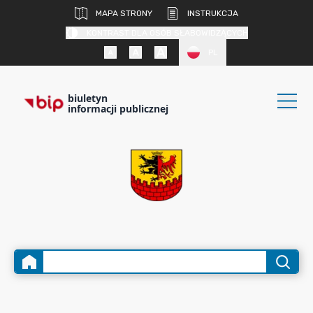
MAPA STRONY
INSTRUKCJA
KONTRAST DLA OSÓB SŁABOWIDZĄCYCH
PL
biuletyn
informacji publicznej