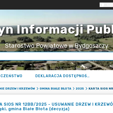
KON
yn Informacji Pub
Starostwo Powiatowe w Bydgoszczy
ECZEŃSTWO
DEKLARACJA DOSTĘPNOŚCI
IE DRZEW I KRZEWÓW
GMINA BIAŁE BŁOTA
2025
 SIOS NR 12BB/2025 - USUWANIE DRZEW I KRZEWÓW -
ęki, gmina Białe Błota (decyzja)