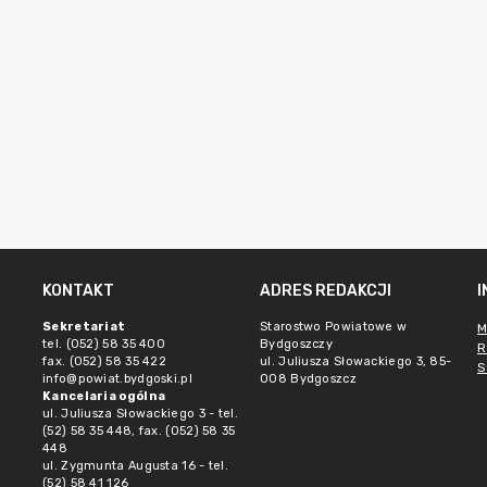
KONTAKT
ADRES REDAKCJI
Sekretariat
Starostwo Powiatowe w
M
tel. (052) 58 35 400
Bydgoszczy
R
fax. (052) 58 35 422
ul. Juliusza Słowackiego 3, 85-
S
info@powiat.bydgoski.pl
008 Bydgoszcz
Kancelaria ogólna
ul. Juliusza Słowackiego 3 - tel.
(52) 58 35 448, fax. (052) 58 35
448
ul. Zygmunta Augusta 16 - tel.
(52) 58 41 126