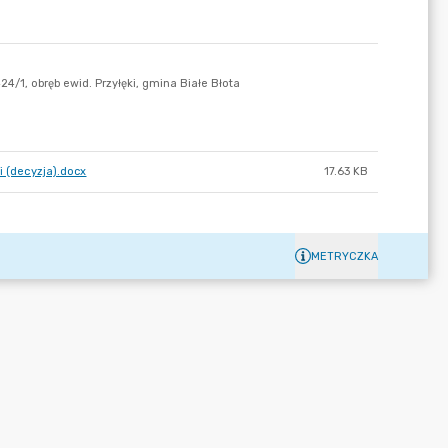
i (decyzja).docx
17.63 KB
METRYCZKA