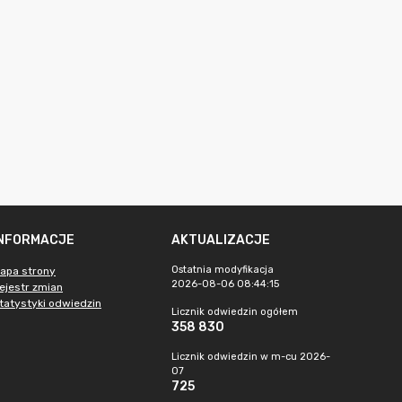
INFORMACJE
AKTUALIZACJE
Ostatnia modyfikacja
apa strony
2026-08-06 08:44:15
ejestr zmian
tatystyki odwiedzin
Licznik odwiedzin ogółem
358 830
Licznik odwiedzin w m-cu 2026-
07
725