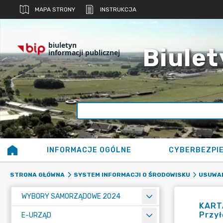
MAPA STRONY
INSTRUKCJA
biuletyn
Biulet
informacji publicznej
INFORMACJE OGÓLNE
CYBERBEZPI
STRONA GŁÓWNA
SYSTEM INFORMACJI O ŚRODOWISKU
USUWAN
WYBORY SAMORZĄDOWE 2024
KARTA
Przył
E-URZĄD