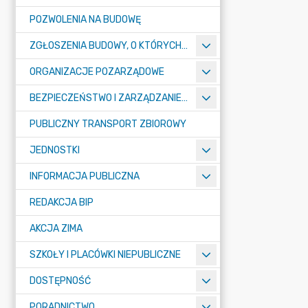
POZWOLENIA NA BUDOWĘ
ZGŁOSZENIA BUDOWY, O KTÓRYCH MOWA W ART. 29 UST. 1 PKT 1A, 2B I 19A USTAWY PRAWO BUDOWLANE
ORGANIZACJE POZARZĄDOWE
BEZPIECZEŃSTWO I ZARZĄDZANIE KRYZYSOWE
PUBLICZNY TRANSPORT ZBIOROWY
JEDNOSTKI
INFORMACJA PUBLICZNA
REDAKCJA BIP
AKCJA ZIMA
SZKOŁY I PLACÓWKI NIEPUBLICZNE
DOSTĘPNOŚĆ
PORADNICTWO