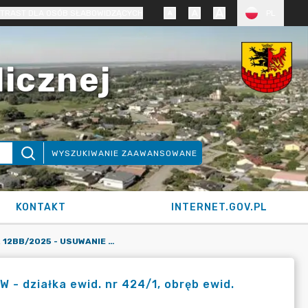
TRAST DLA OSÓB SŁABOWIDZĄCYCH
PL
licznej
WYSZUKIWANIE ZAAWANSOWANE
KONTAKT
INTERNET.GOV.PL
KARTA SIOS NR 12BB/2025 - USUWANIE DRZEW I KRZEWÓW - DZIAŁKA EWID. NR 424/1, OBRĘB EWID. PRZYŁĘKI, GMINA BIAŁE BŁOTA (DECYZJA)
 działka ewid. nr 424/1, obręb ewid.