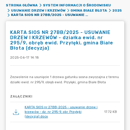
STRONA GŁÓWNA
SYSTEM INFORMACJI O ŚRODOWISKU
USUWANIE DRZEW I KRZEWÓW
GMINA BIAŁE BŁOTA
2025
KARTA SIOS NR 27BB/2025 - USUWANIE DRZEW I KRZEWÓW - DZIAŁKA EWID. NR 295/9, OBRĘB EWID. PRZYŁĘKI, GMINA BIAŁE BŁOTA (DECYZJA)
KARTA SIOS NR 27BB/2025 - USUWANIE
DRZEW I KRZEWÓW - działka ewid. nr
295/9, obręb ewid. Przyłęki, gmina Białe
Błota (decyzja)
2025-06-17 14:18
ZAŁĄCZNIKI
KARTA SIOS nr 27BB-2025 - usuwanie drzew i
krzewów - dz. nr 295-9, obr. Przyłęki
17.72 KB
(decyzja).docx