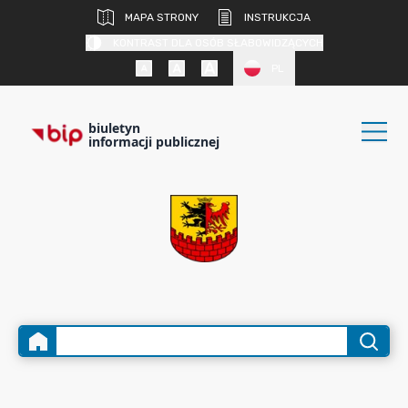
MAPA STRONY
INSTRUKCJA
KONTRAST DLA OSÓB SŁABOWIDZĄCYCH
PL
biuletyn
informacji publicznej