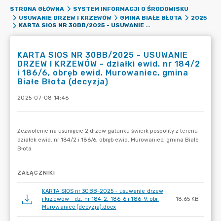
STRONA GŁÓWNA
SYSTEM INFORMACJI O ŚRODOWISKU
USUWANIE DRZEW I KRZEWÓW
GMINA BIAŁE BŁOTA
2025
KARTA SIOS NR 30BB/2025 - USUWANIE DRZEW I KRZEWÓW - DZIAŁKI EWID. NR 184/2 I 186/6, OBRĘB EWID. MUROWANIEC, GMINA BIAŁE BŁOTA (DECYZJA)
KARTA SIOS NR 30BB/2025 - USUWANIE
DRZEW I KRZEWÓW - działki ewid. nr 184/2
i 186/6, obręb ewid. Murowaniec, gmina
Białe Błota (decyzja)
2025-07-08 14:46
ZAŁĄCZNIKI
KARTA SIOS nr 30BB-2025 - usuwanie drzew
i krzewów - dz. nr 184-2, 186-6 i 186-9, obr.
18.65 KB
Murowaniec (decyzja).docx