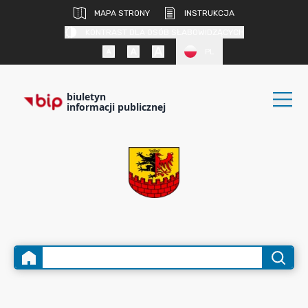
MAPA STRONY
INSTRUKCJA
KONTRAST DLA OSÓB SŁABOWIDZĄCYCH
PL
biuletyn
informacji publicznej