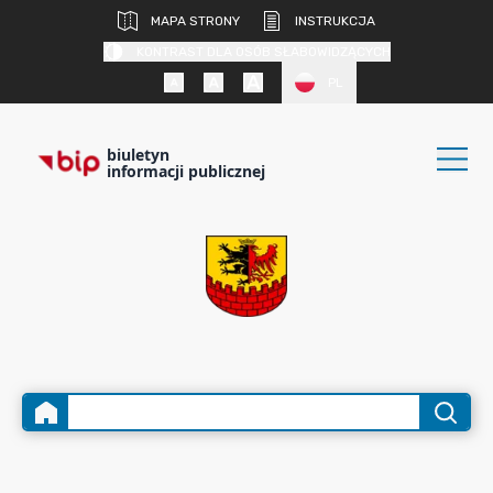
MAPA STRONY
INSTRUKCJA
KONTRAST DLA OSÓB SŁABOWIDZĄCYCH
PL
biuletyn
informacji publicznej