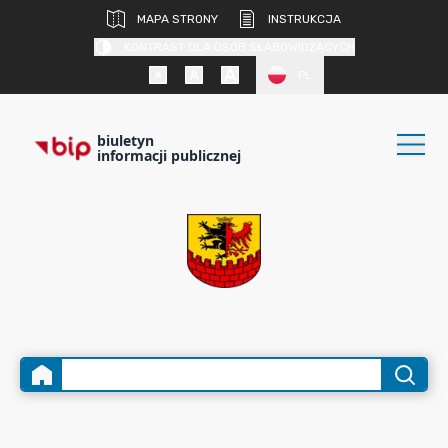
MAPA STRONY
INSTRUKCJA
KONTRAST DLA OSÓB SŁABOWIDZĄCYCH
PL
biuletyn
informacji publicznej