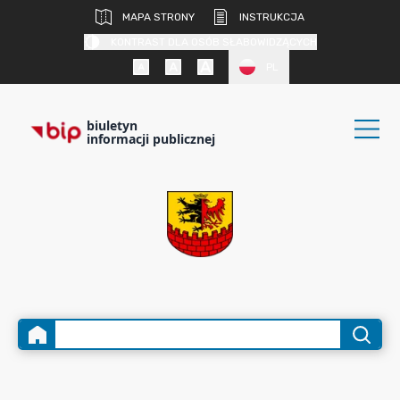
MAPA STRONY
INSTRUKCJA
KONTRAST DLA OSÓB SŁABOWIDZĄCYCH
PL
biuletyn
informacji publicznej