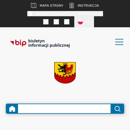
MAPA STRONY
INSTRUKCJA
KONTRAST DLA OSÓB SŁABOWIDZĄCYCH
PL
biuletyn
informacji publicznej