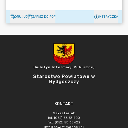
DRUKUJ
ZAPISZ DO PDF
METRYCZKA
Biuletyn Informacji Publicznej
Starostwo Powiatowe w
Bydgoszczy
KONTAKT
Sekretariat
tel. (052) 58 35 400
fax. (052) 58 35 422
info@powiat.bydgoski.pl