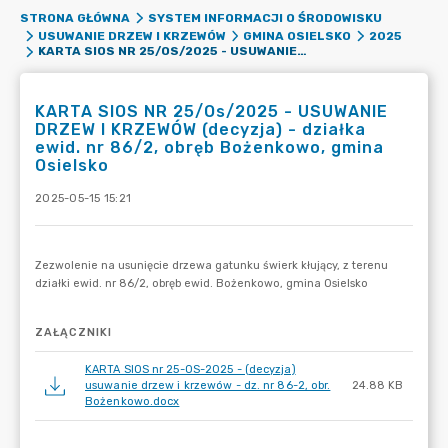
STRONA GŁÓWNA
SYSTEM INFORMACJI O ŚRODOWISKU
USUWANIE DRZEW I KRZEWÓW
GMINA OSIELSKO
2025
KARTA SIOS NR 25/OS/2025 - USUWANIE DRZEW I KRZEWÓW (DECYZJA) - DZIAŁKA EWID. NR 86/2, OBRĘB BOŻENKOWO, GMINA OSIELSKO
KARTA SIOS NR 25/Os/2025 - USUWANIE
DRZEW I KRZEWÓW (decyzja) - działka
ewid. nr 86/2, obręb Bożenkowo, gmina
Osielsko
2025-05-15 15:21
ZAŁĄCZNIKI
KARTA SIOS nr 25-OS-2025 - (decyzja)
usuwanie drzew i krzewów - dz. nr 86-2, obr.
24.88 KB
Bożenkowo.docx