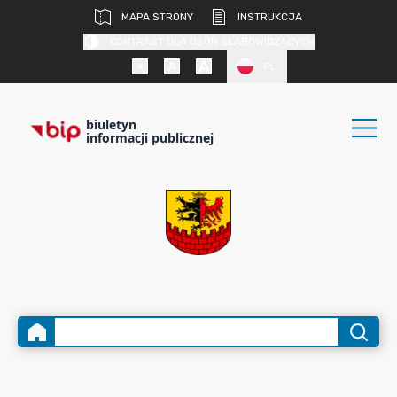
MAPA STRONY
INSTRUKCJA
KONTRAST DLA OSÓB SŁABOWIDZĄCYCH
PL
biuletyn
informacji publicznej