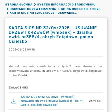
STRONA GŁÓWNA
SYSTEM INFORMACJI O ŚRODOWISKU
USUWANIE DRZEW I KRZEWÓW
GMINA OSIELSKO
2025
KARTA SIOS NR 32/OS/2025 - USUWANIE DRZEW I KRZEWÓW (WNIOSEK) - DZIAŁKA EWID. NR358/4, OBRĘB ŻOŁĘDOWO, GMINA OSIELSKO
KARTA SIOS NR 32/Os/2025 - USUWANIE
DRZEW I KRZEWÓW (wniosek) - działka
ewid. nr358/4, obręb Żołędowo, gmina
Osielsko
2025-06-03 09:18
ZAŁĄCZNIKI
KARTA SIOS nr 32-OS-2025 - (wniosek)
usuwanie drzew i krzewów (wniosek) - dz. nr
23.95 KB
358-4, obr. Żołędowo.docx