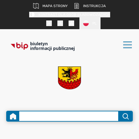
MAPA STRONY
INSTRUKCJA
KONTRAST DLA OSÓB SŁABOWIDZĄCYCH
PL
biuletyn
informacji publicznej