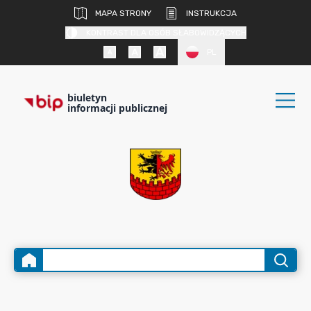
MAPA STRONY
INSTRUKCJA
KONTRAST DLA OSÓB SŁABOWIDZĄCYCH
PL
biuletyn
informacji publicznej