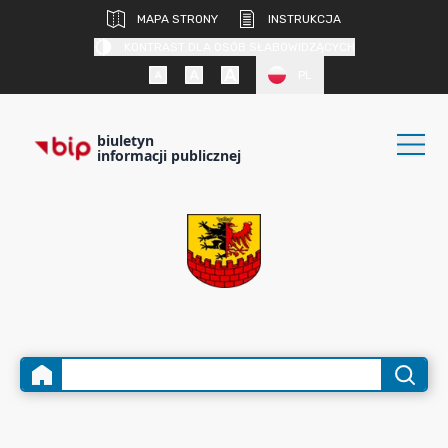
MAPA STRONY
INSTRUKCJA
KONTRAST DLA OSÓB SŁABOWIDZĄCYCH
PL
biuletyn
informacji publicznej