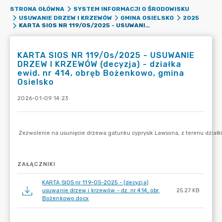
STRONA GŁÓWNA
SYSTEM INFORMACJI O ŚRODOWISKU
USUWANIE DRZEW I KRZEWÓW
GMINA OSIELSKO
2025
KARTA SIOS NR 119/OS/2025 - USUWANIE DRZEW I KRZEWÓW (DECYZJA) - DZIAŁKA EWID. NR 414, OBRĘB BOŻENKOWO, GMINA OSIELSKO
KARTA SIOS NR 119/Os/2025 - USUWANIE
DRZEW I KRZEWÓW (decyzja) - działka
ewid. nr 414, obręb Bożenkowo, gmina
Osielsko
2026-01-09 14:23
ZAŁĄCZNIKI
KARTA SIOS nr 119-OS-2025 - (decyzja)
usuwanie drzew i krzewów - dz. nr 414, obr.
25.27 KB
Bożenkowo.docx