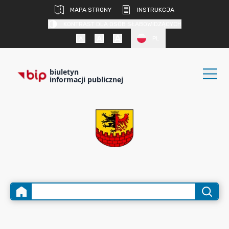
MAPA STRONY
INSTRUKCJA
KONTRAST DLA OSÓB SŁABOWIDZĄCYCH
PL
biuletyn
informacji publicznej