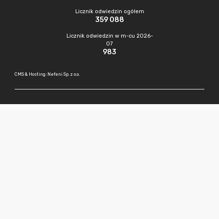
Licznik odwiedzin ogółem
359 088
Licznik odwiedzin w m-cu 2026-
07
983
CMS & Hosting: Nefeni Sp. z o.o.