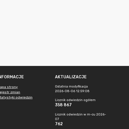
INFORMACJE
AKTUALIZACJE
Ostatnia modyfikacja
apa strony
2026-08-06 12:59:08
ejestr zmian
tatystyki odwiedzin
Licznik odwiedzin ogółem
358 867
Licznik odwiedzin w m-cu 2026-
07
762