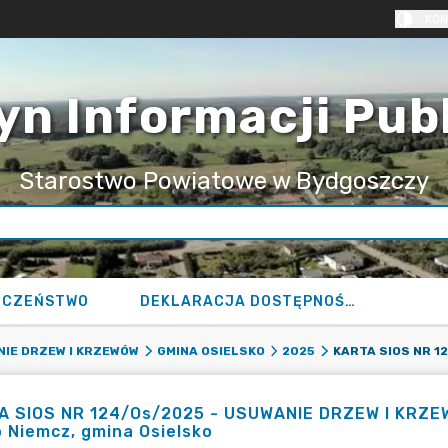
KON
yn Informacji Pub
Starostwo Powiatowe w Bydgoszczy
ECZEŃSTWO
DEKLARACJA DOSTĘPNOŚCI
IE DRZEW I KRZEWÓW
GMINA OSIELSKO
2025
 SIOS NR 124/Os/2025 - USUWANIE DRZEW I KRZEWÓW
 Niemcz, gmina Osielsko