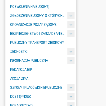
POZWOLENIA NA BUDOWĘ
ZGŁOSZENIA BUDOWY, O KTÓRYCH MOWA W ART. 29 UST. 1 PKT 1A, 2B I 19A USTAWY PRAWO BUDOWLANE
ORGANIZACJE POZARZĄDOWE
BEZPIECZEŃSTWO I ZARZĄDZANIE KRYZYSOWE
PUBLICZNY TRANSPORT ZBIOROWY
JEDNOSTKI
INFORMACJA PUBLICZNA
REDAKCJA BIP
AKCJA ZIMA
SZKOŁY I PLACÓWKI NIEPUBLICZNE
DOSTĘPNOŚĆ
PORADNICTWO