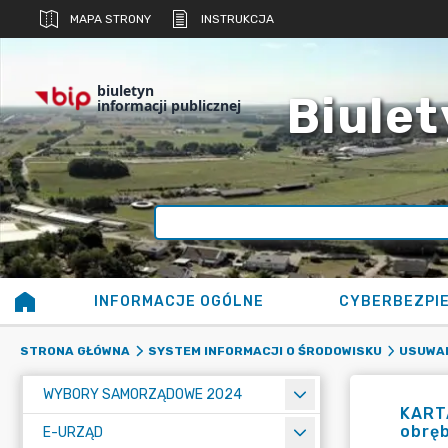
MAPA STRONY
INSTRUKCJA
biuletyn
Biulet
informacji publicznej
INFORMACJE OGÓLNE
CYBERBEZPI
STRONA GŁÓWNA
SYSTEM INFORMACJI O ŚRODOWISKU
USUWAN
WYBORY SAMORZĄDOWE 2024
KARTA
obręb
E-URZĄD