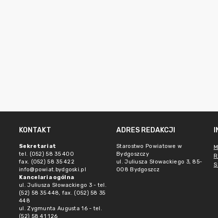
KONTAKT
ADRES REDAKCJI
Sekretariat
Starostwo Powiatowe w
M
tel. (052) 58 35 400
Bydgoszczy
R
fax. (052) 58 35 422
ul. Juliusza Słowackiego 3, 85-
S
info@powiat.bydgoski.pl
008 Bydgoszcz
Kancelaria ogólna
ul. Juliusza Słowackiego 3 - tel.
(52) 58 35 448, fax. (052) 58 35
448
ul. Zygmunta Augusta 16 - tel.
(52) 58 41 126