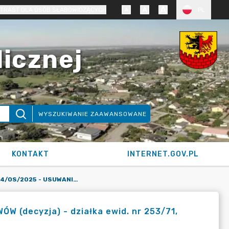
TRAST DLA OSÓB SŁABOWIDZĄCYCH
PL
licznej
WYSZUKIWANIE ZAAWANSOWANE
KONTAKT
INTERNET.GOV.PL
KARTA SIOS NR 124/OS/2025 - USUWANIE DRZEW I KRZEWÓW (DECYZJA) - DZIAŁKA EWID. NR 253/71, OBRĘB NIEMCZ, GMINA OSIELSKO
 (decyzja) - działka ewid. nr 253/71,