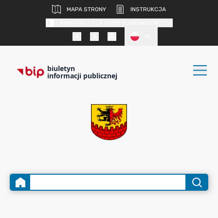
MAPA STRONY
INSTRUKCJA
KONTRAST DLA OSÓB SŁABOWIDZĄCYCH
PL
biuletyn
informacji publicznej