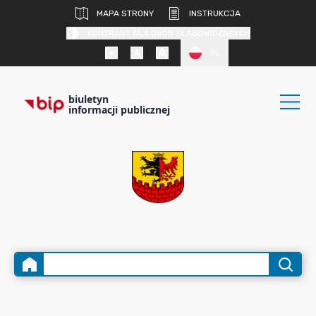
MAPA STRONY
INSTRUKCJA
KONTRAST DLA OSÓB SŁABOWIDZĄCYCH
PL
biuletyn
informacji publicznej