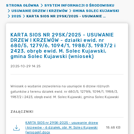
STRONA GŁÓWNA
SYSTEM INFORMACJI O ŚRODOWISKU
USUWANIE DRZEW I KRZEWÓW
GMINA SOLEC KUJAWSKI
KARTA SIOS NR 29SK/2025 - USUWANIE DRZEW I KRZEWÓW - DZIAŁKI EWID. NR 680/5, 1279/6, 1094/1, 1988/3, 1987/2 I 2423, OBRĘB EWID. M. SOLEC KUJAWSKI, GMINA SOLEC KUJAWSKI (WNIOSEK)
2025
KARTA SIOS NR 29SK/2025 - USUWANIE
DRZEW I KRZEWÓW - działki ewid. nr
680/5, 1279/6, 1094/1, 1988/3, 1987/2 i
2423, obręb ewid. M. Solec Kujawski,
gmina Solec Kujawski (wniosek)
2025-10-29 14:25
ZAŁĄCZNIKI
KARTA SIOS nr 29SK-2025 - usuwanie drzew
i krzewów - 6 działek, obr. M. Solec Kujawski
18.68 KB
(wniosek).docx