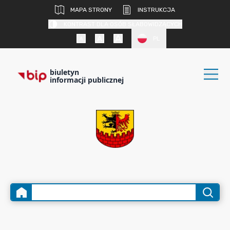
MAPA STRONY
INSTRUKCJA
KONTRAST DLA OSÓB SŁABOWIDZĄCYCH
PL
biuletyn
informacji publicznej