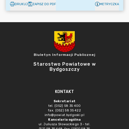
DRUKUJ
ZAPISZ DO PDF
METRYCZKA
Biuletyn Informacji Publicznej
Starostwo Powiatowe w
Bydgoszczy
KONTAKT
Sekretariat
tel. (052) 58 35 400
fax. (052) 58 35 422
info@powiat.bydgoski.pl
Kancelaria ogólna
ul. Juliusza Słowackiego 3 - tel.
(52) 58 35 448, fax. (052) 58 35