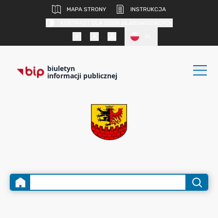
MAPA STRONY
INSTRUKCJA
KONTRAST DLA OSÓB SŁABOWIDZĄCYCH
PL
biuletyn
informacji publicznej