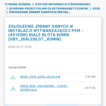
STRONA GŁÓWNA
SYSTEM INFORMACJI O ŚRODOWISKU
OCHRONA PRZEZ POLAMI ELEKTROMAGNETYCZNYMI
2025
ZGŁOSZENIE ZMIANY DANYCH W INSTALACJI WYTWARZAJĄCEJ PEM - (45133N!) BIALE BLOTA KOMIN (GBY_BIALEBLOT_KOMIN)
ZGŁOSZENIE ZMIANY DANYCH W
INSTALACJI WYTWARZAJĄCEJ PEM -
(45133N!) BIALE BLOTA KOMIN
(GBY_BIALEBLOT_KOMIN)
2025-10-17 13:00
ZAŁĄCZNIKI
45133_11316_2024_OS-sig.pdf
3.94 MB
KARTA SIOS - ZGŁOSZENIE - 17,2015 -
29.71 KB
45133N!.docx