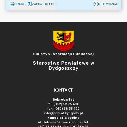
DRUKUJ
ZAPISZ DO PDF
METRYCZKA
Biuletyn Informacji Publicznej
Starostwo Powiatowe w
Bydgoszczy
KONTAKT
Sekretariat
tel. (052) 58 35 400
fax. (052) 58 35 422
info@powiat.bydgoski.pl
Kancelaria ogólna
ul. Juliusza Słowackiego 3 - tel.
(52) 58 35 448, fax. (052) 58 35