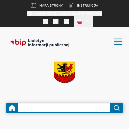
MAPA STRONY
INSTRUKCJA
KONTRAST DLA OSÓB SŁABOWIDZĄCYCH
PL
biuletyn
informacji publicznej