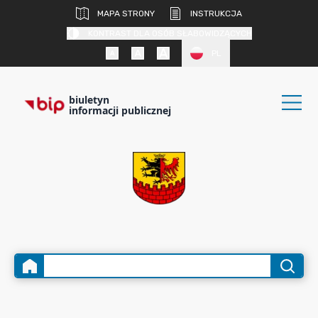
MAPA STRONY
INSTRUKCJA
KONTRAST DLA OSÓB SŁABOWIDZĄCYCH
PL
biuletyn
informacji publicznej