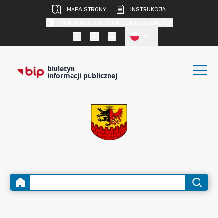
MAPA STRONY
INSTRUKCJA
KONTRAST DLA OSÓB SŁABOWIDZĄCYCH
PL
biuletyn
informacji publicznej