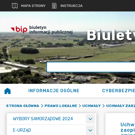
MAPA STRONY
INSTRUKCJA
biuletyn
Biulet
informacji publicznej
INFORMACJE OGÓLNE
CYBERBEZPI
STRONA GŁÓWNA
PRAWO LOKALNE
UCHWAŁY
UCHWAŁY ZAR
WYBORY SAMORZĄDOWE 2024
Uchwa
zaopi
E-URZĄD