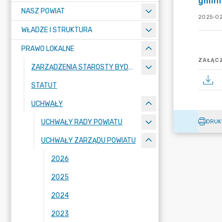
gminn
NASZ POWIAT
2025-02
WŁADZE I STRUKTURA
PRAWO LOKALNE
ZAŁĄCZ
ZARZĄDZENIA STAROSTY BYDGOSKIEGO
STATUT
UCHWAŁY
UCHWAŁY RADY POWIATU
DRUK
UCHWAŁY ZARZĄDU POWIATU
2026
2025
2024
2023