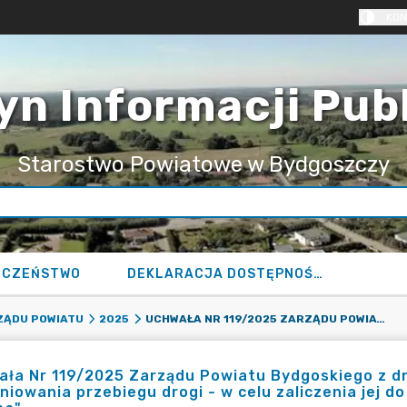
KON
yn Informacji Pub
Starostwo Powiatowe w Bydgoszczy
ECZEŃSTWO
DEKLARACJA DOSTĘPNOŚCI
UCHWAŁA NR 119/2025 ZARZĄDU POWIATU BYDGOSKIEGO Z DNIA 12 LUTEGO 2025 R. W SPRAWIE ZAOPINIOWANIA PRZEBIEGU DROGI - W CELU ZALICZENIA JEJ DO KATEGORII ADMINISTRACYJNEJ - "DROGA GMINNA".
ZĄDU POWIATU
2025
ła Nr 119/2025 Zarządu Powiatu Bydgoskiego z dni
niowania przebiegu drogi - w celu zaliczenia jej do