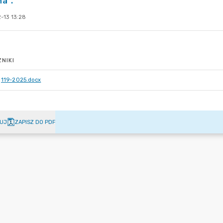
a".
-13 13:28
NIKI
119-2025.docx
UJ
ZAPISZ DO PDF