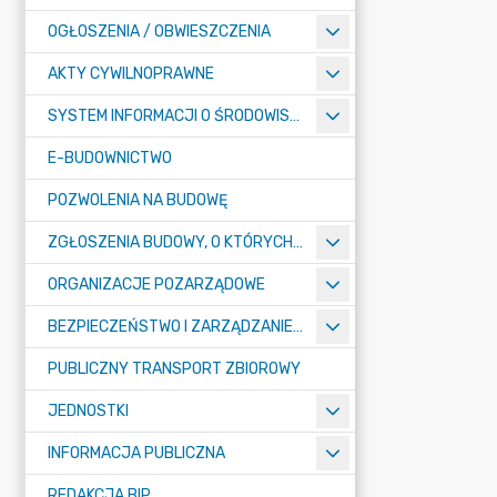
OGŁOSZENIA / OBWIESZCZENIA
AKTY CYWILNOPRAWNE
SYSTEM INFORMACJI O ŚRODOWISKU
E-BUDOWNICTWO
POZWOLENIA NA BUDOWĘ
ZGŁOSZENIA BUDOWY, O KTÓRYCH MOWA W ART. 29 UST. 1 PKT 1A, 2B I 19A USTAWY PRAWO BUDOWLANE
ORGANIZACJE POZARZĄDOWE
BEZPIECZEŃSTWO I ZARZĄDZANIE KRYZYSOWE
PUBLICZNY TRANSPORT ZBIOROWY
JEDNOSTKI
INFORMACJA PUBLICZNA
REDAKCJA BIP