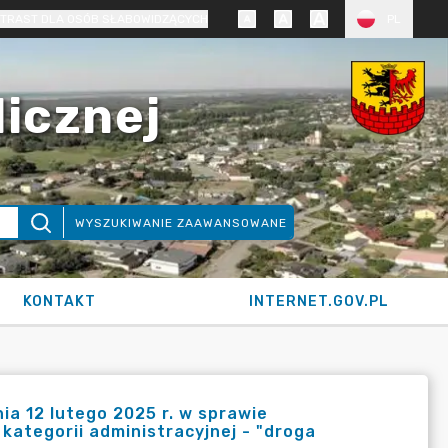
TRAST DLA OSÓB SŁABOWIDZĄCYCH
PL
licznej
WYSZUKIWANIE ZAAWANSOWANE
KONTAKT
INTERNET.GOV.PL
a 12 lutego 2025 r. w sprawie
 kategorii administracyjnej - "droga