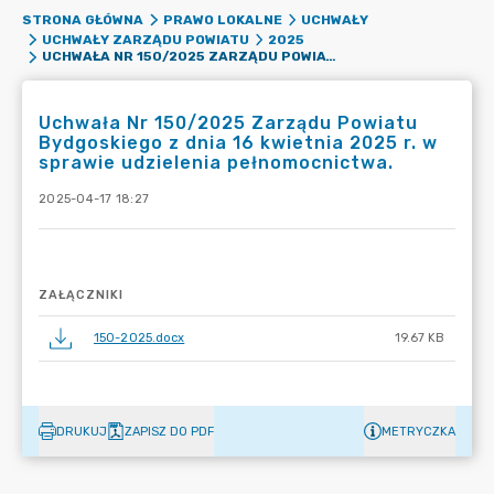
STRONA GŁÓWNA
PRAWO LOKALNE
UCHWAŁY
UCHWAŁY ZARZĄDU POWIATU
2025
UCHWAŁA NR 150/2025 ZARZĄDU POWIATU BYDGOSKIEGO Z DNIA 16 KWIETNIA 2025 R. W SPRAWIE UDZIELENIA PEŁNOMOCNICTWA.
Uchwała Nr 150/2025 Zarządu Powiatu
Bydgoskiego z dnia 16 kwietnia 2025 r. w
sprawie udzielenia pełnomocnictwa.
2025-04-17 18:27
ZAŁĄCZNIKI
150-2025.docx
19.67 KB
DRUKUJ
ZAPISZ DO PDF
METRYCZKA