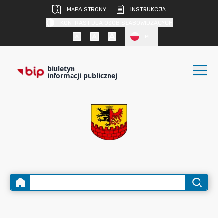
MAPA STRONY
INSTRUKCJA
KONTRAST DLA OSÓB SŁABOWIDZĄCYCH
PL
biuletyn
informacji publicznej