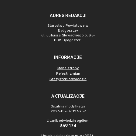
ADRES REDAKCJI
Starostwo Powiatowe w
Bydgoszczy
ul. Juliusza Słowackiego 3, 85-
008 Bydgoszcz
INFORMACJE
Mapa strony
Rejestr zmian
Statystyki odwiedzin
AKTUALIZACJE
Ostatnia modyfikacja
2026-08-07 12:53:59
Licznik odwiedzin ogółem
359 174
Licznik odwiedzin w m-cu 2026-