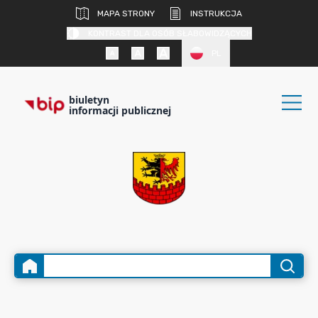
MAPA STRONY
INSTRUKCJA
KONTRAST DLA OSÓB SŁABOWIDZĄCYCH
PL
biuletyn
informacji publicznej