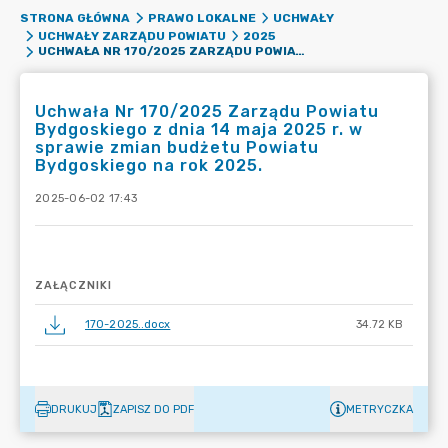
STRONA GŁÓWNA
PRAWO LOKALNE
UCHWAŁY
UCHWAŁY ZARZĄDU POWIATU
2025
UCHWAŁA NR 170/2025 ZARZĄDU POWIATU BYDGOSKIEGO Z DNIA 14 MAJA 2025 R. W SPRAWIE ZMIAN BUDŻETU POWIATU BYDGOSKIEGO NA ROK 2025.
Uchwała Nr 170/2025 Zarządu Powiatu
Bydgoskiego z dnia 14 maja 2025 r. w
sprawie zmian budżetu Powiatu
Bydgoskiego na rok 2025.
2025-06-02 17:43
ZAŁĄCZNIKI
170-2025..docx
34.72 KB
DRUKUJ
ZAPISZ DO PDF
METRYCZKA