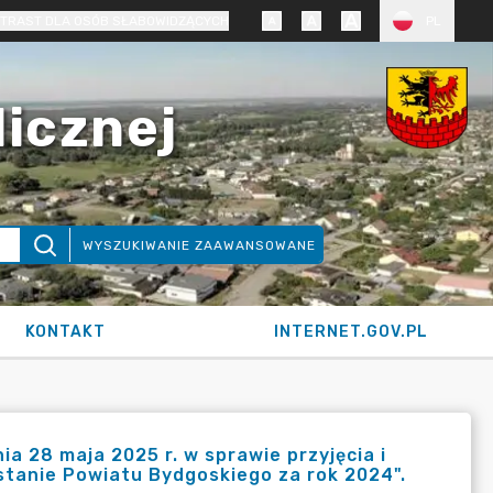
TRAST DLA OSÓB SŁABOWIDZĄCYCH
PL
licznej
WYSZUKIWANIE ZAAWANSOWANE
KONTAKT
INTERNET.GOV.PL
a 28 maja 2025 r. w sprawie przyjęcia i
stanie Powiatu Bydgoskiego za rok 2024".