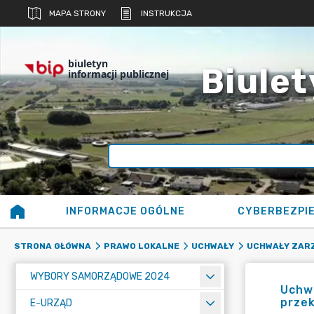
MAPA STRONY
INSTRUKCJA
biuletyn
Biulet
informacji publicznej
INFORMACJE OGÓLNE
CYBERBEZPI
STRONA GŁÓWNA
PRAWO LOKALNE
UCHWAŁY
UCHWAŁY ZAR
WYBORY SAMORZĄDOWE 2024
Uchwa
przek
E-URZĄD