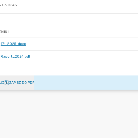
-03 15:48
NIKI
171-2025..docx
Raport_2024.pdf
UJ
ZAPISZ DO PDF