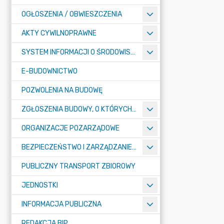
OGŁOSZENIA / OBWIESZCZENIA
AKTY CYWILNOPRAWNE
SYSTEM INFORMACJI O ŚRODOWISKU
E-BUDOWNICTWO
POZWOLENIA NA BUDOWĘ
ZGŁOSZENIA BUDOWY, O KTÓRYCH MOWA W ART. 29 UST. 1 PKT 1A, 2B I 19A USTAWY PRAWO BUDOWLANE
ORGANIZACJE POZARZĄDOWE
BEZPIECZEŃSTWO I ZARZĄDZANIE KRYZYSOWE
PUBLICZNY TRANSPORT ZBIOROWY
JEDNOSTKI
INFORMACJA PUBLICZNA
REDAKCJA BIP