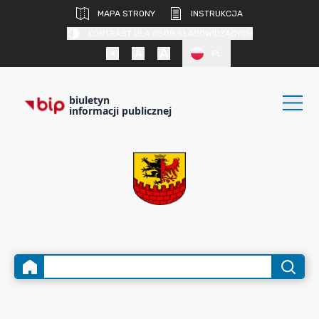
MAPA STRONY
INSTRUKCJA
KONTRAST DLA OSÓB SŁABOWIDZĄCYCH
PL
biuletyn
informacji publicznej