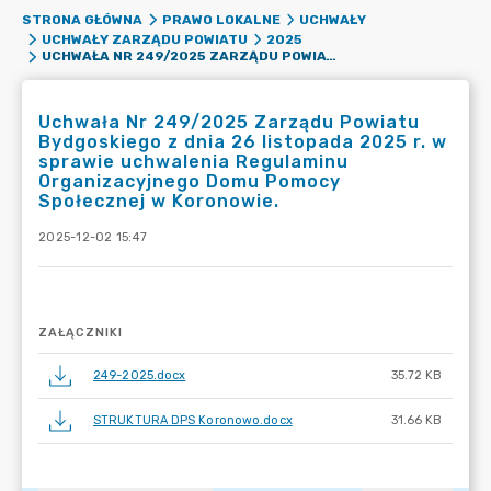
STRONA GŁÓWNA
PRAWO LOKALNE
UCHWAŁY
UCHWAŁY ZARZĄDU POWIATU
2025
UCHWAŁA NR 249/2025 ZARZĄDU POWIATU BYDGOSKIEGO Z DNIA 26 LISTOPADA 2025 R. W SPRAWIE UCHWALENIA REGULAMINU ORGANIZACYJNEGO DOMU POMOCY SPOŁECZNEJ W KORONOWIE.
Uchwała Nr 249/2025 Zarządu Powiatu
Bydgoskiego z dnia 26 listopada 2025 r. w
sprawie uchwalenia Regulaminu
Organizacyjnego Domu Pomocy
Społecznej w Koronowie.
2025-12-02 15:47
ZAŁĄCZNIKI
249-2025.docx
35.72 KB
STRUKTURA DPS Koronowo.docx
31.66 KB