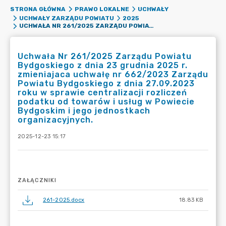
STRONA GŁÓWNA
PRAWO LOKALNE
UCHWAŁY
UCHWAŁY ZARZĄDU POWIATU
2025
UCHWAŁA NR 261/2025 ZARZĄDU POWIATU BYDGOSKIEGO Z DNIA 23 GRUDNIA 2025 R. ZMIENIAJACA UCHWAŁĘ NR 662/2023 ZARZĄDU POWIATU BYDGOSKIEGO Z DNIA 27.09.2023 ROKU W SPRAWIE CENTRALIZACJI ROZLICZEŃ PODATKU OD TOWARÓW I USŁUG W POWIECIE BYDGOSKIM I JEGO JEDNOSTKACH ORGANIZACYJNYCH.
Uchwała Nr 261/2025 Zarządu Powiatu
Bydgoskiego z dnia 23 grudnia 2025 r.
zmieniajaca uchwałę nr 662/2023 Zarządu
Powiatu Bydgoskiego z dnia 27.09.2023
roku w sprawie centralizacji rozliczeń
podatku od towarów i usług w Powiecie
Bydgoskim i jego jednostkach
organizacyjnych.
2025-12-23 15:17
ZAŁĄCZNIKI
261-2025.docx
18.83 KB