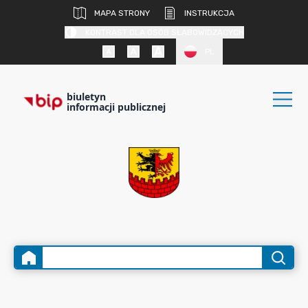
MAPA STRONY
INSTRUKCJA
KONTRAST DLA OSÓB SŁABOWIDZĄCYCH
PL
biuletyn
informacji publicznej