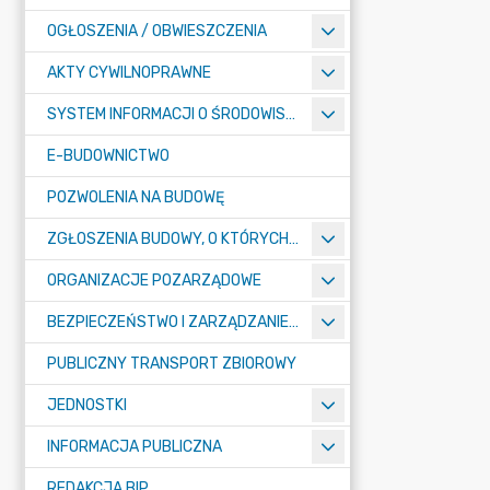
OGŁOSZENIA / OBWIESZCZENIA
AKTY CYWILNOPRAWNE
SYSTEM INFORMACJI O ŚRODOWISKU
E-BUDOWNICTWO
POZWOLENIA NA BUDOWĘ
ZGŁOSZENIA BUDOWY, O KTÓRYCH MOWA W ART. 29 UST. 1 PKT 1A, 2B I 19A USTAWY PRAWO BUDOWLANE
ORGANIZACJE POZARZĄDOWE
BEZPIECZEŃSTWO I ZARZĄDZANIE KRYZYSOWE
PUBLICZNY TRANSPORT ZBIOROWY
JEDNOSTKI
INFORMACJA PUBLICZNA
REDAKCJA BIP