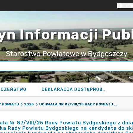
KON
yn Informacji Pub
Starostwo Powiatowe w Bydgoszczy
ECZEŃSTWO
DEKLARACJA DOSTĘPNOŚCI
UCHWAŁA NR 87/VIII/25 RADY POWIATU BYDGOSKIEGO Z DNIA 26 LUTEGO 2025 R. W SPRAWIE WSKAZANIA CZŁONKA RADY POWIATU BYDGOSKIEGO NA KANDYDATA DO SKŁADU KOMISJI KONKURSOWEJ, POWOŁYWANEJ W CELU WYŁONIENIA KANDYDATA NA STANOWISKO DYREKTORA POWIATOWEJ PORADNI PSYCHOLOGICZNO-PEDAGOGICZNEJ W KORONOWIE, PROWADZONEJ PRZEZ POWIAT BYDGOSKI
 POWIATU
2025
ła Nr 87/VIII/25 Rady Powiatu Bydgoskiego z dnia
ka Rady Powiatu Bydgoskiego na kandydata do sk