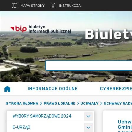
MAPA STRONY
INSTRUKCJA
biuletyn
Biulet
informacji publicznej
INFORMACJE OGÓLNE
CYBERBEZPI
STRONA GŁÓWNA
PRAWO LOKALNE
UCHWAŁY
UCHWAŁY RADY
WYBORY SAMORZĄDOWE 2024
Uchwa
Gmini
E-URZĄD