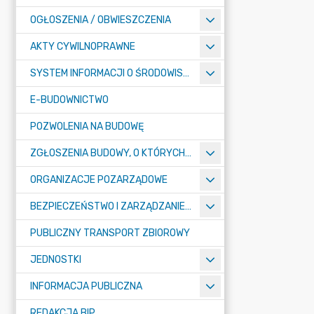
OGŁOSZENIA / OBWIESZCZENIA
AKTY CYWILNOPRAWNE
SYSTEM INFORMACJI O ŚRODOWISKU
E-BUDOWNICTWO
POZWOLENIA NA BUDOWĘ
ZGŁOSZENIA BUDOWY, O KTÓRYCH MOWA W ART. 29 UST. 1 PKT 1A, 2B I 19A USTAWY PRAWO BUDOWLANE
ORGANIZACJE POZARZĄDOWE
BEZPIECZEŃSTWO I ZARZĄDZANIE KRYZYSOWE
PUBLICZNY TRANSPORT ZBIOROWY
JEDNOSTKI
INFORMACJA PUBLICZNA
REDAKCJA BIP