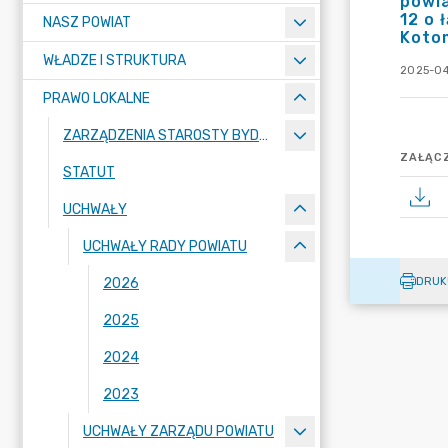
powia
12 o 
NASZ POWIAT
Koto
WŁADZE I STRUKTURA
2025-04
PRAWO LOKALNE
ZARZĄDZENIA STAROSTY BYDGOSKIEGO
ZAŁĄCZ
STATUT
UCHWAŁY
UCHWAŁY RADY POWIATU
DRUK
2026
2025
2024
2023
UCHWAŁY ZARZĄDU POWIATU