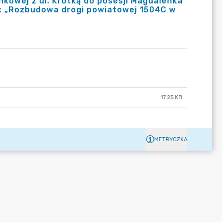
nkowej z ul. Krótką do posesji Magdalenka
pn.: „Rozbudowa drogi powiatowej 1504C w
17.25 KB
METRYCZKA