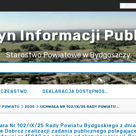
KON
yn Informacji Pub
Starostwo Powiatowe w Bydgoszczy
ECZEŃSTWO
DEKLARACJA DOSTĘPNOŚCI
UCHWAŁA NR 102/IX/25 RADY POWIATU BYDGOSKIEGO Z DNIA 26 MARCA 2025 R. W SPRAWIE POWIERZENIA GMINIE DOBRCZ REALIZACJI ZADANIA PUBLICZNEGO POLEGAJĄCEGO NA ZARZĄDZANIU ODCINKIEM DROGI POWIATOWEJ NR 1504C NA ODCINKU OD SKRZYŻOWANIA UL. BANKOWEJ Z UL. KRÓTKĄ DO POSESJI MAGDALENKA 12 O ŁĄCZNEJ DŁUG. CA 0,8 KM W CELU REALIZACJI ZADANIA PN.: „ROZBUDOWA DROGI POWIATOWEJ 1504C W KOTOMIERZU POLEGAJĄCA NA WYKONANIU ODWODNIENIA”
 POWIATU
2025
ła Nr 102/IX/25 Rady Powiatu Bydgoskiego z dnia
e Dobrcz realizacji zadania publicznego polegając