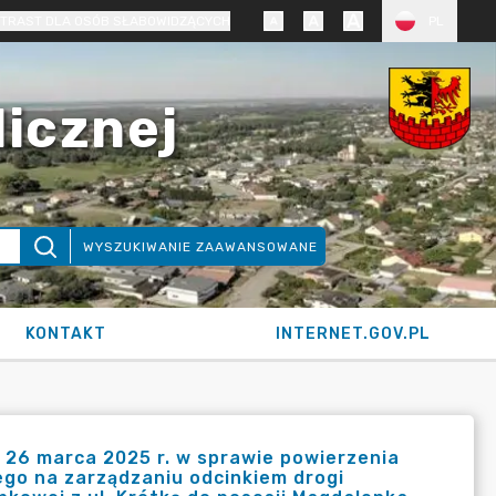
TRAST DLA OSÓB SŁABOWIDZĄCYCH
PL
licznej
WYSZUKIWANIE ZAAWANSOWANE
KONTAKT
INTERNET.GOV.PL
 26 marca 2025 r. w sprawie powierzenia
ego na zarządzaniu odcinkiem drogi