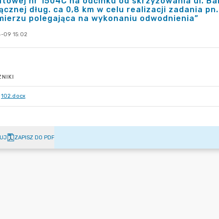
towej nr 1504C na odcinku od skrzyżowania ul. Ba
łącznej dług. ca 0,8 km w celu realizacji zadania 
mierzu polegająca na wykonaniu odwodnienia”
-09 15:02
NIKI
102.docx
UJ
ZAPISZ DO PDF