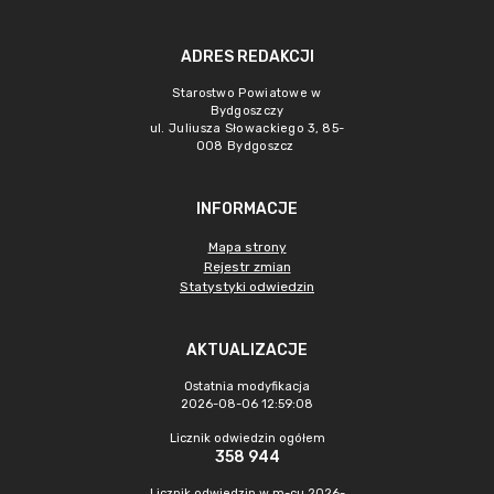
ADRES REDAKCJI
Starostwo Powiatowe w
Bydgoszczy
ul. Juliusza Słowackiego 3, 85-
008 Bydgoszcz
INFORMACJE
Mapa strony
Rejestr zmian
Statystyki odwiedzin
AKTUALIZACJE
Ostatnia modyfikacja
2026-08-06 12:59:08
Licznik odwiedzin ogółem
358 944
Licznik odwiedzin w m-cu 2026-