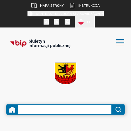
MAPA STRONY
INSTRUKCJA
KONTRAST DLA OSÓB SŁABOWIDZĄCYCH
PL
biuletyn
informacji publicznej