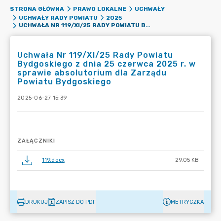
STRONA GŁÓWNA
PRAWO LOKALNE
UCHWAŁY
UCHWAŁY RADY POWIATU
2025
UCHWAŁA NR 119/XI/25 RADY POWIATU BYDGOSKIEGO Z DNIA 25 CZERWCA 2025 R. W SPRAWIE ABSOLUTORIUM DLA ZARZĄDU POWIATU BYDGOSKIEGO
Uchwała Nr 119/XI/25 Rady Powiatu
Bydgoskiego z dnia 25 czerwca 2025 r. w
sprawie absolutorium dla Zarządu
Powiatu Bydgoskiego
2025-06-27 15:39
ZAŁĄCZNIKI
119.docx
29.05 KB
DRUKUJ
ZAPISZ DO PDF
METRYCZKA