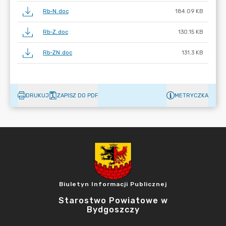
Rb-N.doc
184.09 KB
Rb-Z.doc
130.15 KB
Rb-ZN.doc
131.3 KB
DRUKUJ
ZAPISZ DO PDF
METRYCZKA
Biuletyn Informacji Publicznej
Starostwo Powiatowe w
Bydgoszczy