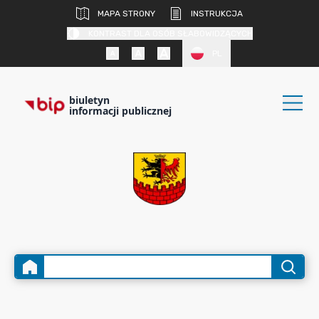
MAPA STRONY
INSTRUKCJA
KONTRAST DLA OSÓB SŁABOWIDZĄCYCH
PL
biuletyn
informacji publicznej