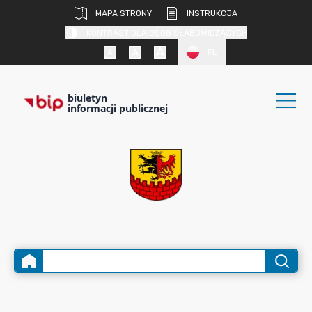
MAPA STRONY
INSTRUKCJA
KONTRAST DLA OSÓB SŁABOWIDZĄCYCH
PL
biuletyn
informacji publicznej