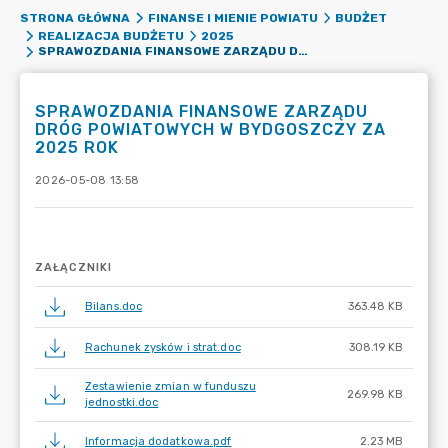
STRONA GŁÓWNA
FINANSE I MIENIE POWIATU
BUDŻET
REALIZACJA BUDŻETU
2025
SPRAWOZDANIA FINANSOWE ZARZĄDU DRÓG POWIATOWYCH W BYDGOSZCZY ZA 2025 ROK
SPRAWOZDANIA FINANSOWE ZARZĄDU
DRÓG POWIATOWYCH W BYDGOSZCZY ZA
2025 ROK
2026-05-08 13:58
ZAŁĄCZNIKI
Bilans.doc
363.48 KB
Rachunek zysków i strat.doc
308.19 KB
Zestawienie zmian w funduszu
269.98 KB
jednostki.doc
Informacja dodatkowa.pdf
2.23 MB